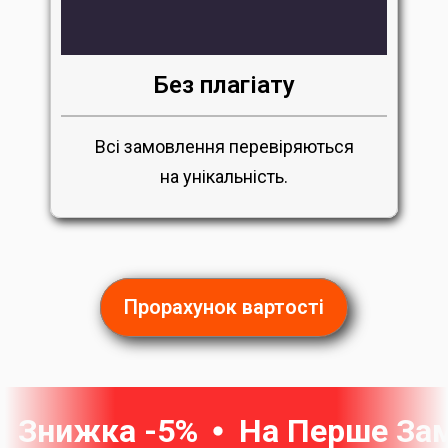
Без плагіату
Всі замовлення перевіряються
на унікальність.
Прорахунок вартості
Знижка -5%
На Перше За