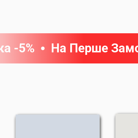
ка -5%
На Перше Зам