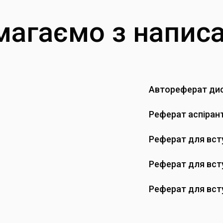
агаємо з напис
Автореферат дис
Реферат аспіран
Реферат для всту
Реферат для вст
Реферат для вст