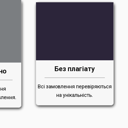
Без плагіату
но
Всі замовлення перевіряються
ння
на унікальність.
влення.