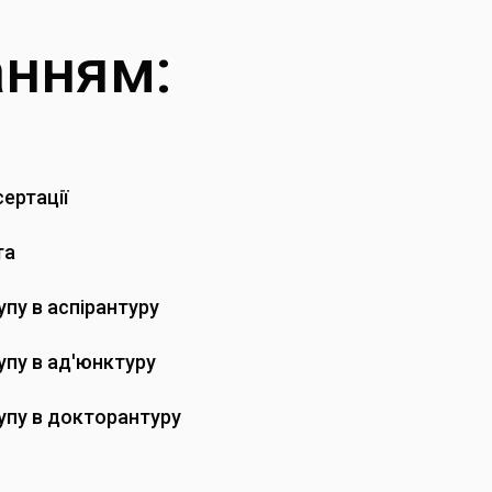
анням:
ертації
та
пу в аспірантуру
упу в ад'юнктуру
упу в докторантуру