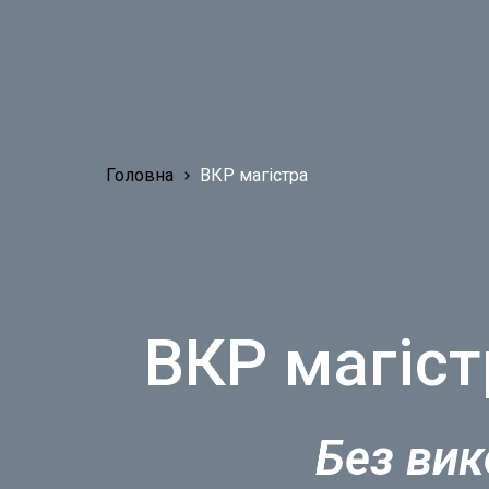
Головна
ВКР магістра
ВКР магіст
Без вик