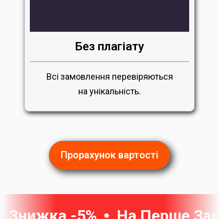
Без плагіату
Всі замовлення перевіряються
на унікальність.
Прорахунок вартості
Знижка -5%
На Перше За