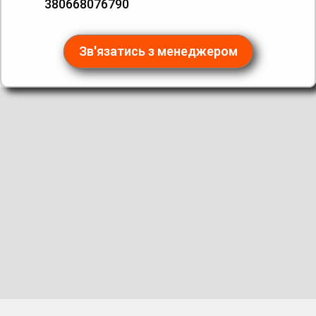
380668076790
Зв'язатись з менеджером