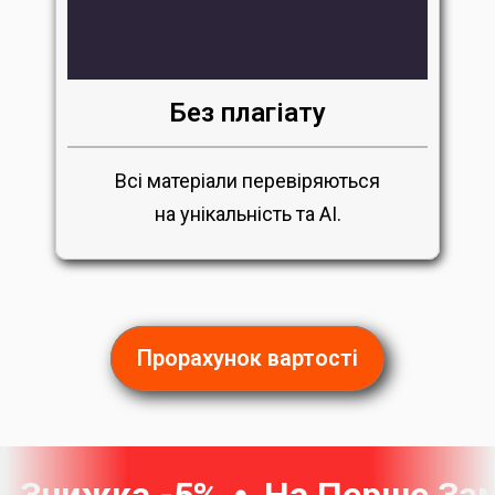
Без плагіату
Всі матеріали перевіряються
на унікальність та AI.
Прорахунок вартості
Знижка -5%
На Перше За