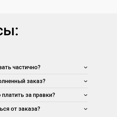
сы:
ать частично?
олненный заказ?
 платить за правки?
ься от заказа?