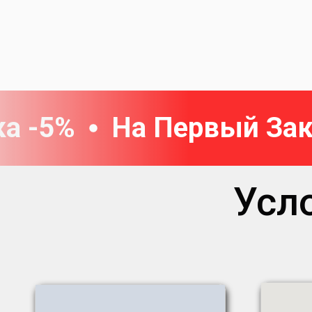
а -5%
На Первый Зак
Усл