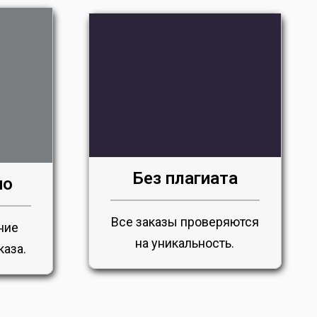
Без плагиата
но
Все заказы проверяются
ние
на уникальность.
каза.