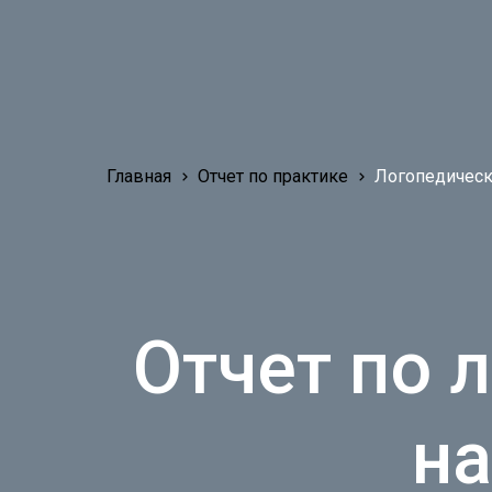
Главная
Отчет по практике
Логопедическ
Отчет по 
на