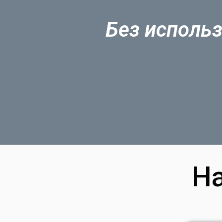
Без использ
Н