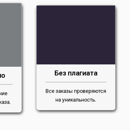
Без плагиата
но
Все заказы проверяются
ние
на уникальность.
каза.