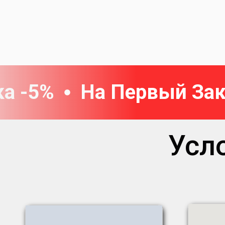
а -5%
На Первый Зак
Усл