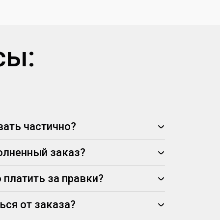
сы:
ать частично?
олненный заказ?
 платить за правки?
ься от заказа?