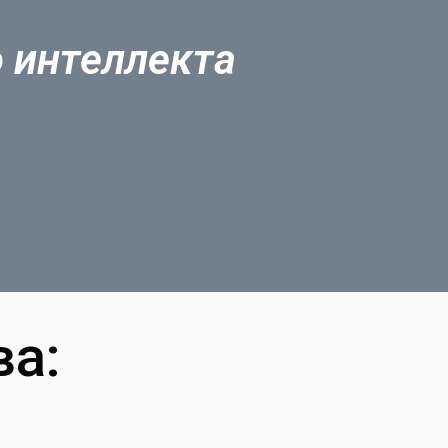
о интеллекта
а: