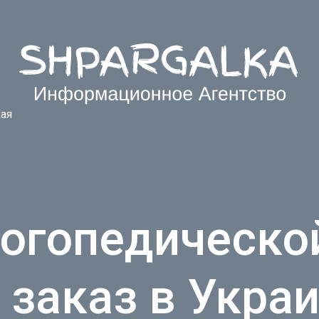
ая
логопедическо
 заказ в Укра