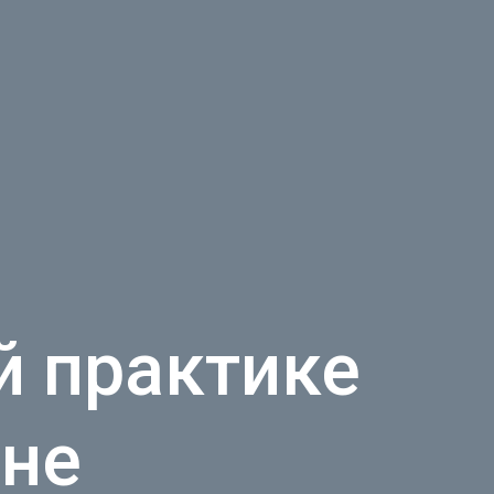
й практике
ине