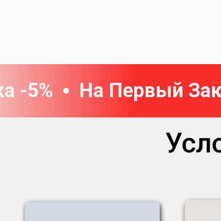
а -5%
На Первый Зак
Усл