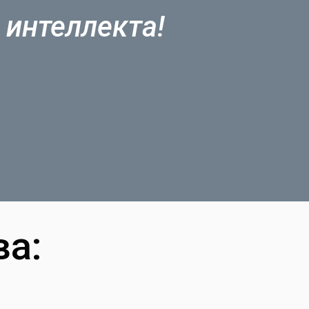
 интеллекта!
а: