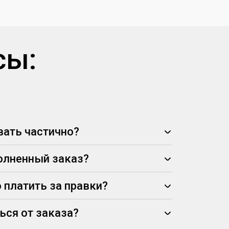
сы:
ать частично?
олненный заказ?
 платить за правки?
ься от заказа?