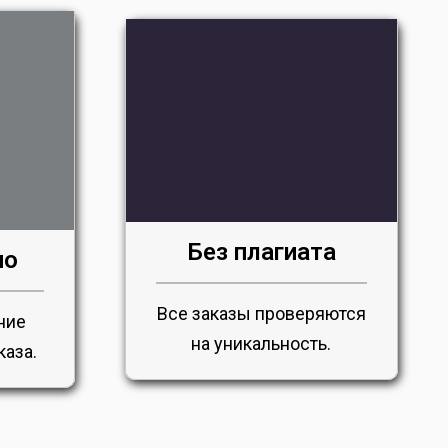
Без плагиата
но
Все заказы проверяются
ние
на уникальность.
каза.