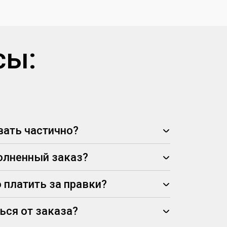
сы:
ать частично?
олненный заказ?
 платить за правки?
ься от заказа?