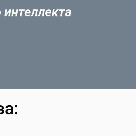
о интеллекта
а: