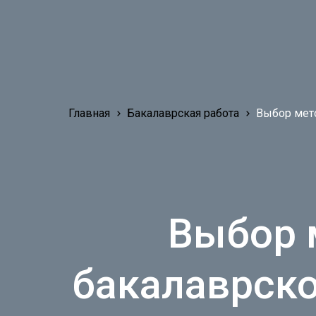
Главная
Бакалаврская работа
Выбор мет
Выбор 
бакалаврско