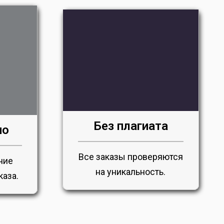
Без плагиата
но
Все заказы проверяются
ние
на уникальность.
каза.