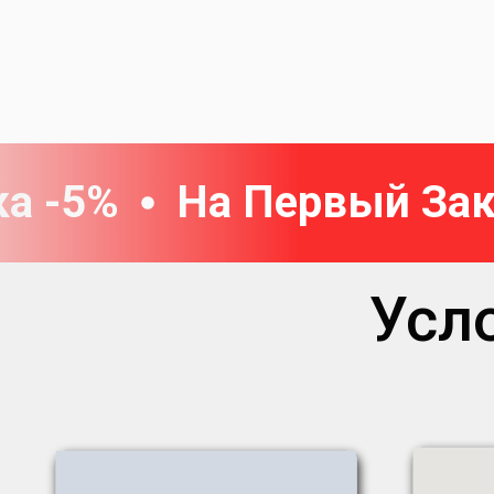
а -5%
На Первый Зак
Усл