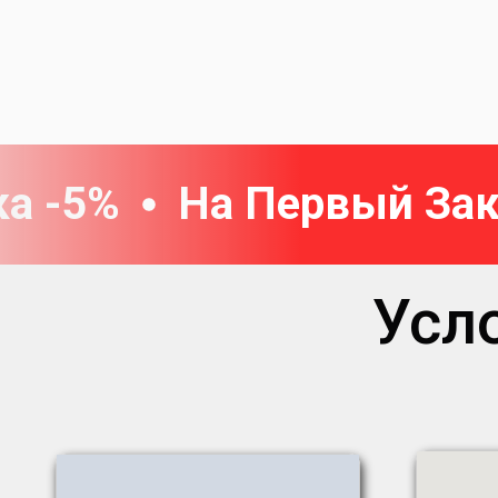
а -5%
На Первый Зак
Усл