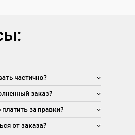
сы:
ать частично?
олненный заказ?
 платить за правки?
ься от заказа?