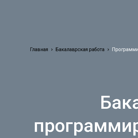
Главная
Бакалаврская работа
Программи
Бак
программир