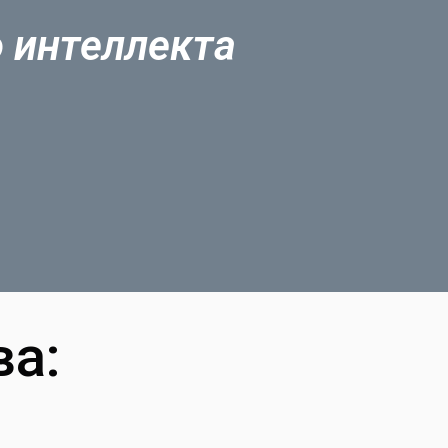
о интеллекта
а: