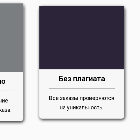
Без плагиата
но
Все заказы проверяются
ние
на уникальность.
каза.