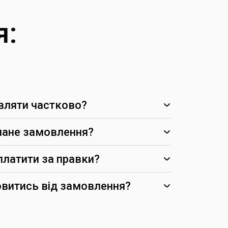
я:
ляти частково?
нане замовлення?
платити за правки?
витись від замовлення?
перечать початковим вимогам)