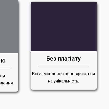
Без плагіату
но
Всі замовлення перевіряються
ння
на унікальність.
влення.