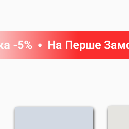
ка -5%
На Перше Зам