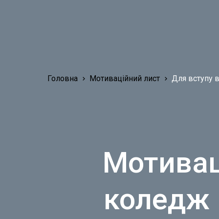
Головна
Мотиваційний лист
Для вступу 
Мотивац
коледж 