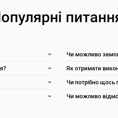
опулярні питанн
Чи можливо замов
ця?
Як отримати вико
Чи потрібно щось 
Чи можливо відмо
(за умови, що вони не су