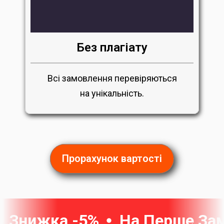
Без плагіату
Всі замовлення перевіряються
на унікальність.
Прорахунок вартості
Знижка -5%
На Перше За