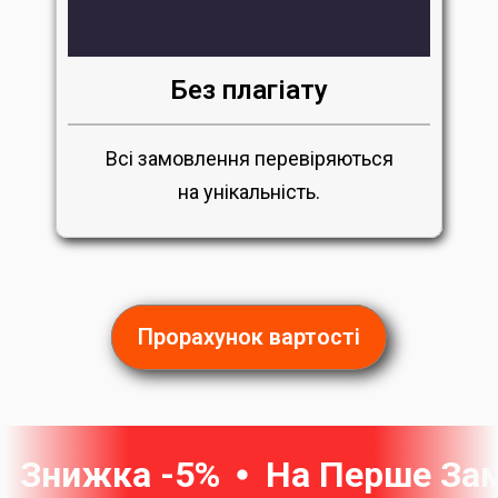
Без плагіату
Всі замовлення перевіряються
на унікальність.
Прорахунок вартості
Знижка -5%
На Перше За