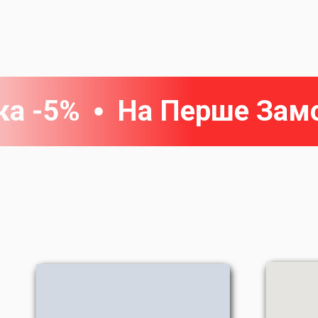
ка -5%
На Перше Зам