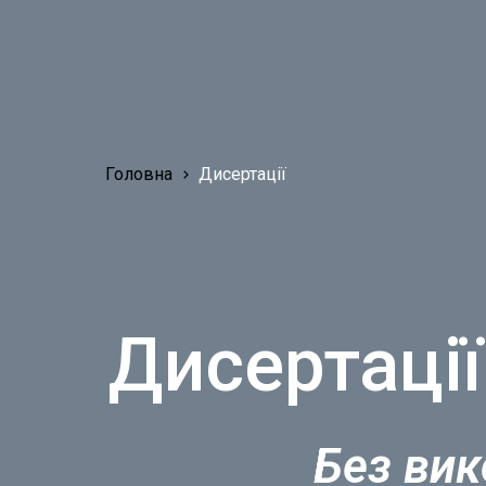
Головна
Дисертації
Дисертації
Без вик