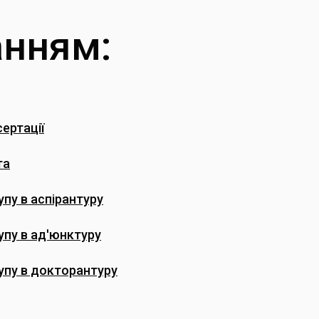
анням:
ертації
та
пу в аспірантуру
упу в ад'юнктуру
упу в докторантуру