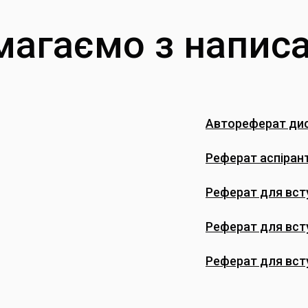
агаємо з напис
Автореферат дис
Реферат аспіран
Реферат для всту
Реферат для вст
Реферат для вст