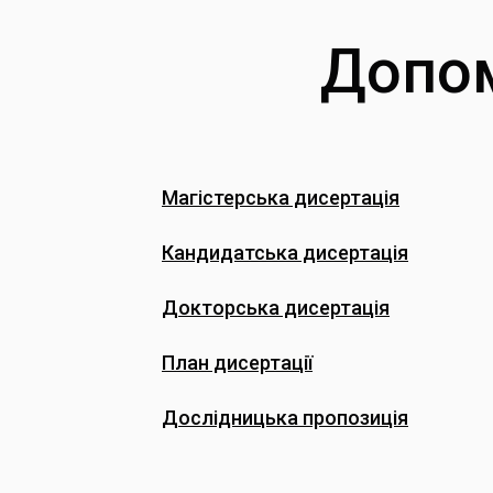
Допом
Магістерська дисертація
Кандидатська дисертація
Докторська дисертація
План дисертації
Дослідницька пропозиція