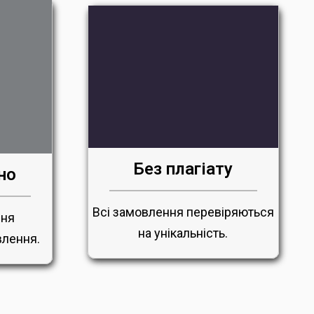
Без плагіату
но
Всі замовлення перевіряються
ння
на унікальність.
влення.