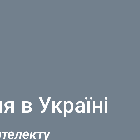
я в Україні
нтелекту