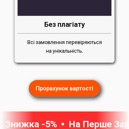
Без плагіату
Всі замовлення перевіряються
на унікальність.
Прорахунок вартості
Знижка -5%
На Перше За