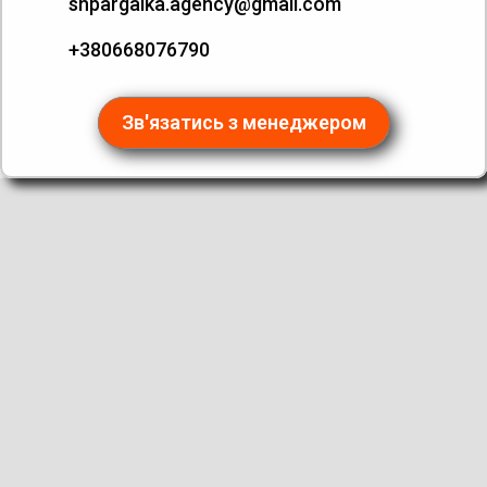
shpargalka.agency@gmail.com
+380668076790
Зв'язатись з менеджером